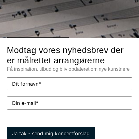
Kunstner
Navn
(Påkrævet)
E-
Modtag vores nyhedsbrev der
mail
(Påkrævet)
er målrettet arrangørerne
Telefon
(Påkrævet)
Få inspiration, tilbud og bliv opdateret om nye kunstnere
Name
(Påkrævet)
Hvor
Email
(Påkrævet)
Dato
(Påkrævet)
Klokkeslet