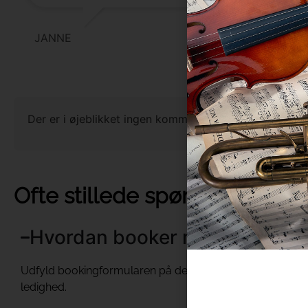
JANNE
Der er i øjeblikket ingen kommende kirkekoncerter me
Ofte stillede spørgsmål om 
Hvordan booker man Tina Siel
Udfyld bookingformularen på denne side med dato og kir
ledighed.