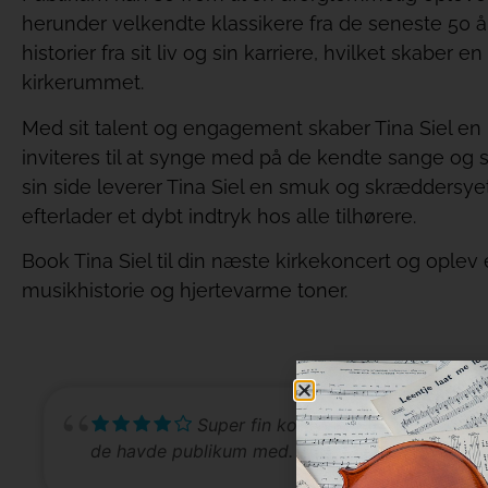
herunder velkendte klassikere fra de seneste 50 å
historier fra sit liv og sin karriere, hvilket skabe
kirkerummet.
Med sit talent og engagement skaber Tina Siel e
inviteres til at synge med på de kendte sange og 
sin side leverer Tina Siel en smuk og skræddersye
efterlader et dybt indtryk hos alle tilhørere.
Book Tina Siel til din næste kirkekoncert og ople
musikhistorie og hjertevarme toner.
Super fin koncert oplevelse, de gjo
de havde publikum med.