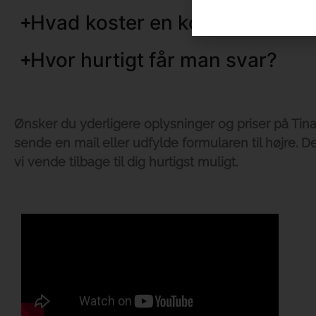
Hvad koster en koncert?
Hvor hurtigt får man svar?
Ønsker du yderligere oplysninger og priser på Tina 
sende en mail eller udfylde formularen til højre. D
vi vende tilbage til dig hurtigst muligt.