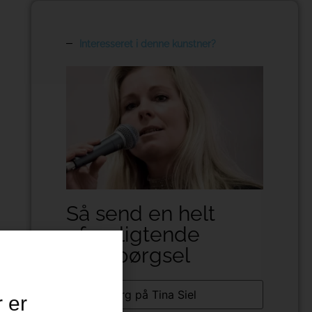
Interesseret i denne kunstner?
Så send en helt
uforpligtende
forespørgsel
Kunstner
 er