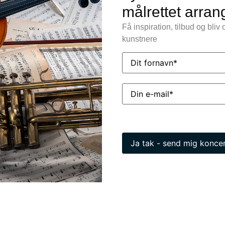
målrettet arra
Få inspiration, tilbud og bli
kunstnere
Name
(Påkrævet)
d Tina Siel.
Email
(Påkrævet)
booking
?
kens navn. Vi vender tilbage med pris og