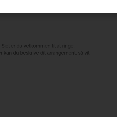
Siel er du velkommen til at ringe,
er kan du beskrive dit arrangement, så vil