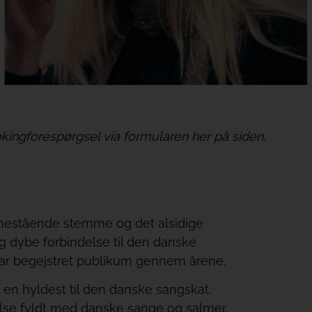
kingforespørgsel via formularen her på siden,
n enestående stemme og det alsidige
g dybe forbindelse til den danske
 har begejstret publikum gennem årene.
 en hyldest til den danske sangskat.
lse fyldt med danske sange og salmer,