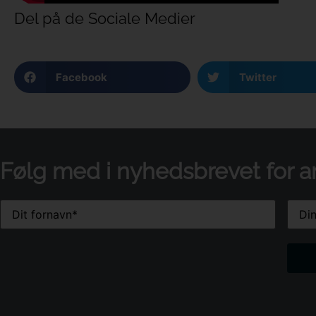
Del på de Sociale Medier
Facebook
Twitter
Følg med i nyhedsbrevet for a
Email
Name
(Påkrævet)