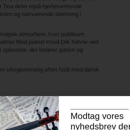
r. Tina deler også hjertevarmende
r en intim og nærværende stemning i
n magisk atmosfære, hvor publikum
salmer. Med pianist Knud Erik Trahne ved
t oplevelse, der berører sjælen og
v en uforglemmelig aften fyldt med dansk
rde virkelig et godt stykke arbejde
Modtag vores
nyhedsbrev der