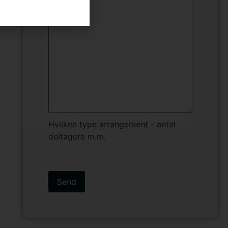
arrangement
(Påkrævet)
Hvilken type arrangement - antal
deltagere m.m.