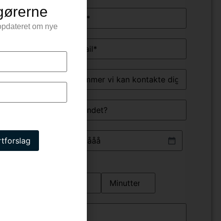
ngørerne
Navn
(Påkrævet)
v opdateret om nye
E-
mail
(Påkrævet)
Telefon
(Påkrævet)
Hvor
Dato
(Påkrævet)
Klokkeslet
Info
om