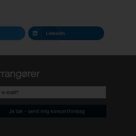
LinkedIn
rrangører
(Påkrævet)