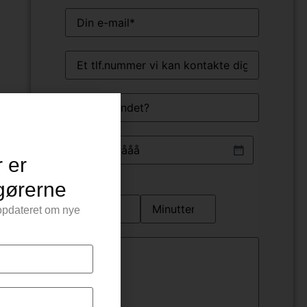
E-
mail
(Påkrævet)
Telefon
(Påkrævet)
Hvor
Dato
(Påkrævet)
 er
ngørerne
Klokkeslet
v opdateret om nye
Info
om
arrangement
(Påkrævet)