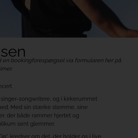
dsen
 en bookingforespørgsel via formularen her på
imer.
ncert
singer-songwritere, og i kirkerummet
hed. Med sin stærke stemme, sine
rier, der både rammer hjertet og
blikum sent glemmer.
ø”, kredser om det, der holder os i live