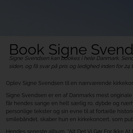
Book Signe Sven
Signe Svendsen kan bookes i hele Danmark. Send
siden, og få svar på pris og ledighed inden for 24 t
Oplev Signe Svendsen til en nærværende kirkeko
Signe Svendsen er en af Danmarks mest originale 
får hendes sange en helt særlig ro, dybde og nær
personlige tekster og sin evne til at fortælle histo
smilebåndet, skaber hun en kirkekoncert, som pu
Hendes seneste album, “Alt Det Vi Gør For Ikke At D