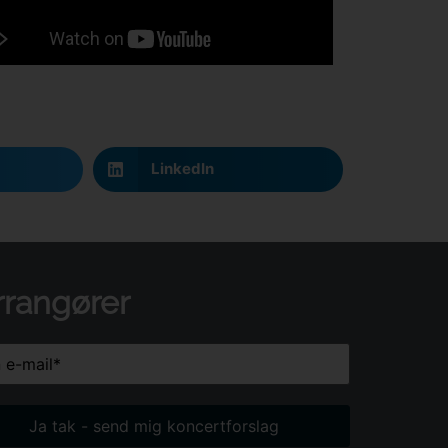
LinkedIn
rrangører
(Påkrævet)