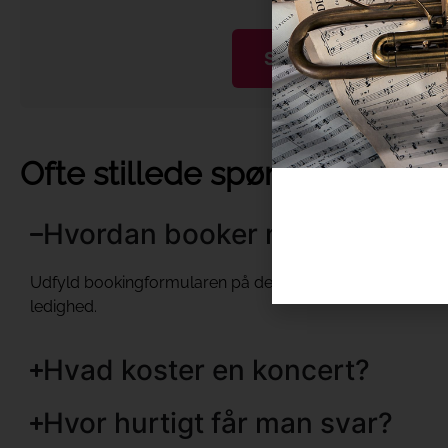
Se alle koncerter og k
Ofte stillede spørgsmål om 
Hvordan booker man Signe S
Udfyld bookingformularen på denne side med dato og kir
ledighed.
Hvad koster en koncert?
Hvor hurtigt får man svar?