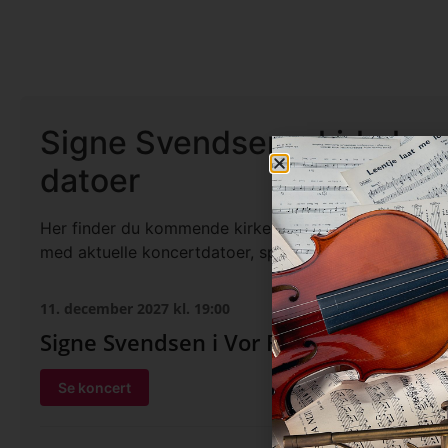
Signe Svendsen – kirkeko
datoer
Her finder du kommende kirkekoncerter med Signe S
med aktuelle koncertdatoer, spillesteder og billetinfo
11. december 2027 kl. 19:00
Signe Svendsen i Vor Frue Kirke – Nyb
Se koncert