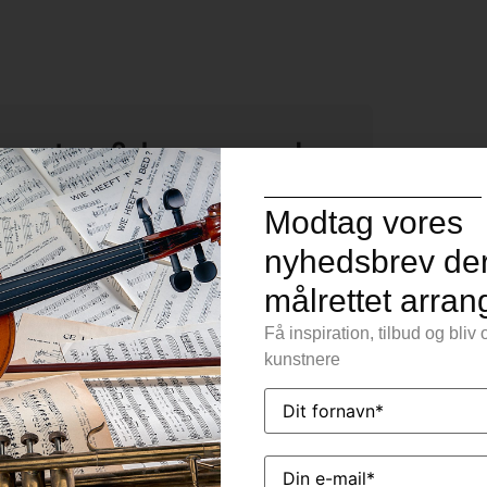
ncerter & kommende
Modtag vores
vendsen. Oversigten opdateres løbende
nyhedsbrev der
rmation.
målrettet arra
Få inspiration, tilbud og bli
kunstnere
org
Name
(Påkrævet)
Email
(Påkrævet)