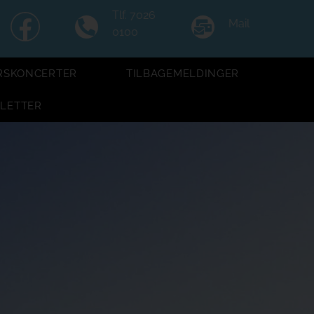
Tlf. 7026
Mail
0100
RSKONCERTER
TILBAGEMELDINGER
LLETTER