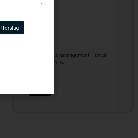
Hvilken type arrangement - antal
deltagere m.m.