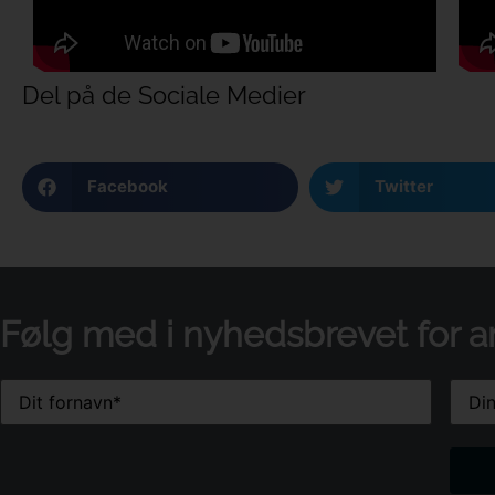
Del på de Sociale Medier
Facebook
Twitter
Følg med i nyhedsbrevet for a
Email
Name
(Påkrævet)