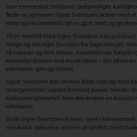
som mennesker: relationer, bekymringer, kærlighed,
finde vej igennem. Signe Svendsen skriver med et 
store og eksistentielle bliver gjort nært og genkend
Til en koncert med Signe Svendsen kan publikum 
sange og udvalgte favoritter fra bagkataloget. Hu
sit nærvær og sine skarpe, overraskende fortælli
koncerter til mere end musik alene – det bliver en
eftertanke, grin og stilhed.
Signe Svendsen kan bookes både solo og med ban
arrangementet. Uanset formatet passer hendes mus
kulturarrangementer, hvor der ønskes en koncert m
eftertanke.
Book Signe Svendsen til jeres næste kirkekoncert,
musikalsk oplevelse med en af landets mest mark