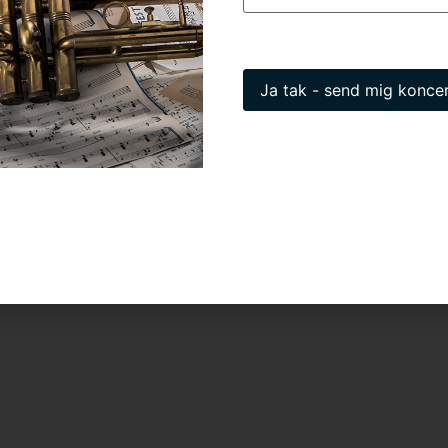
øb billetter
booking
vendsen?
kens navn. Vi vender tilbage med pris og