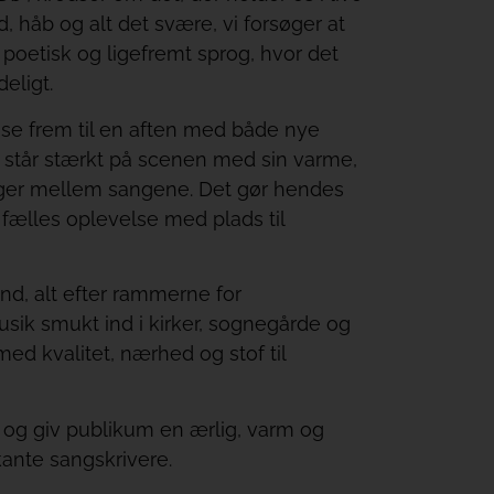
 håb og alt det svære, vi forsøger at
poetisk og ligefremt sprog, hvor det
eligt.
se frem til en aften med både nye
n står stærkt på scenen med sin varme,
nger mellem sangene. Det gør hendes
 fælles oplevelse med plads til
d, alt efter rammerne for
ik smukt ind i kirker, sognegårde og
ed kvalitet, nærhed og stof til
 og giv publikum en ærlig, varm og
ante sangskrivere.