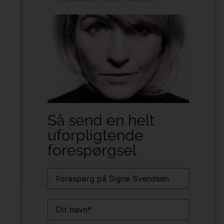
Så send en helt
uforpligtende
forespørgsel
Kunstner
Navn
(Påkrævet)