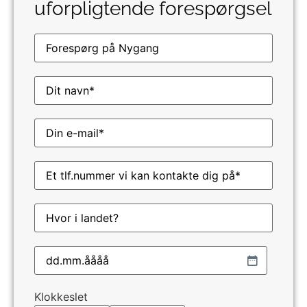
uforpligtende forespørgsel
Kunstner
Navn
(Påkrævet)
E-
mail
(Påkrævet)
Telefon
(Påkrævet)
Hvor
Dato
(Påkrævet)
Klokkeslet