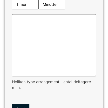
Info
om
arrangement
(Påkrævet)
Hvilken type arrangement - antal deltagere
m.m.