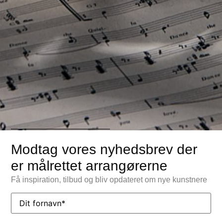
Modtag vores nyhedsbrev der
er målrettet arrangørerne
Få inspiration, tilbud og bliv opdateret om nye kunstnere
Name
(Påkrævet)
FIND BILLETTER