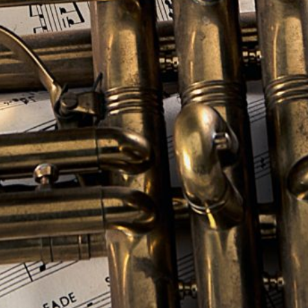
Der er i øjeblikket ingen kommende
kirkekoncerter med 2 x Futtrup.
Ofte stillede spørgsmål om
booking
Hvordan booker man 2 x Futtrup?
Udfyld bookingformularen på denne side med dato
og kirkens navn. Vi vender tilbage med pris og
ledighed.
Hvad koster en koncert?