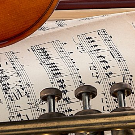
store vidder og naturens rå kræfter.
I en broget buket af fortællinger skal vi helt ned under
skræppebladene, hvor sneglene bor, og ud i det store
uendelige himmelrum – for lidt bedre at forstå
hinanden og den verden, vi er født ind i. Vi skal høre om
den uopnåelige elskede og om skoven, hvor vi kan fare
vild og finde os selv.
Fortællingerne går i dialog med smukke lyriske sange
med danske tekster og Saras klangfulde, varme
stemme.
Dorte Futtrup og Sara Futtrup har fælles rødder i
Danmark, Grønland og Færøerne.
Varighed: 2 timer inkl. pause (kan afkortes)