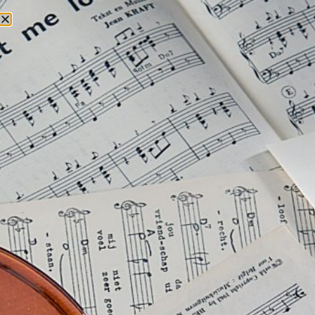
Book 2 x Futtrup
2 x Futtrup kan bookes i hele Danmark. Send en
bookingforespørgsel via formularen her på siden, og få
svar på pris og ledighed inden for 24 timer.