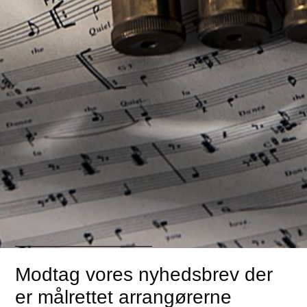
Hvor hurtigt får man svar?
Ønsker du yderligere oplysninger og priser på 2
x Futtrup er du velkommen til at ringe, sende
en mail eller udfylde formularen til højre. Der
kan du beskrive dit arrangement, så vil vi vende
tilbage til dig hurtigst muligt.
Modtag vores nyhedsbrev der
er målrettet arrangørerne