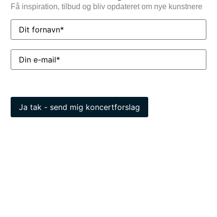
Få inspiration, tilbud og bliv opdateret om nye kunstnere
Name
(Påkrævet)
Email
(Påkrævet)
FIND BILLETTER
Interesseret i denne kunstner?
Så send en helt
uforpligtende forespørgsel