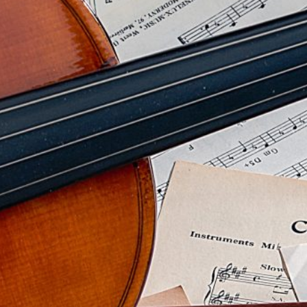
Sagn og sange om himmel
og jord
– Mor og datter i toner og ord
Med musik og fortælling bevæger vi os ind og ud af
Nordens landskaber, så tiden står stille, og livet føles
større og dybere end før.
To kvinder. En mor og en datter. Fortæller og forfatter
Dorte Futtrup har fundet sammen med sanger og
sangskriver Sara Futtrup i et fælles projekt med
fortællinger og sange om urkræfter og skæbner i
Norden.
Dorte Futtrup er kendt for sine stærke eksistentielle
fortællinger om liv, død, kærlighed og tilgivelse.
Sara Futtrup har udgivet flere albums med lyrisk,
nordisk folk-pop. Klaver-bårne sange med plads til de